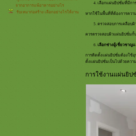
เลือกแผ่นยิปซั่มที่มีกา
จากอาการแพ้อาหารอย่างไร
รับเหมาก่อสร้าง เลือกอย่างไรให้งาน
หากใช้ในพื้นที่ที่ต้องการควา
ออกมามีคุณภาพ
ตรวจสอบการเคลือบผิวแ
ตรวจระบบไฟฟ้าโรงงานคืออะไร
ควรเลือกบริการช่างอย่างไรบ้าง?
ควรตรวจสอบผิวแผ่นยิปซั่มกั้
ระบบไฟฟ้า 3 เฟสคืออะไร ช่ว
ประหยัดไฟได้จริงหรือไม่?
เลือกช่างผู้เชี่ยวชาญ
สินเชื่อธุรกิจ กู้ง่าย สำหรับเจ้าของ
การติดตั้งแผ่นยิปซั่มต้องใช้อ
ธุรกิจ SME ต้องรู้!
ตั้งแผ่นยิปซั่มเป็นไปด้วยค
ที่นอน 3.5 ฟุต เลือกอย่างไร ให้เพิ่ม
คุณภาพการนอน
การใช้งานแผ่นยิปซั่
ไขข้อสงสัย ที่นอน 6 ฟุต ขนาดความ
กว้าง ความยาวเท่าไหร่?
CT Calcium Score เช็กให้ชัวร์ลด
ความเสี่ยงโรคหลอดเลือดหัวใจ
ปัสสาวะเล็ดปัญหาของผู้หญิง อาการ
ละวิธีรักษาที่ได้ผล
รคติดต่อที่สำคัญมีอะไรบ้าง ภั
เงียบอันตรายที่หลายคนควรรู้จัก
คอนโดติดรถไฟฟ้า เพื่อความสะดวก
สบายสำหรับชีวิตคนเมือง