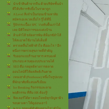
นำเข้าสินค้าจากจีน ด้วยบริษัทชั้นนำ
ที่ให้บริการชิปปิ้งในราคาถูก
A Level สิ่งจำเป็นก่อนเข้ามหาลั
สมัครเอเลเวลเมื่อไร รู้ได้ที่นี่
รู้จักกระเบื้อง SPC วางทับพื้นเก่าได้
เลย มิติใหม่การของแต่งบ้าน
ล้างลำไส้ ขจัดสารพิษ ดิท็อกซ์ลำไส้
ห้สะอาดใช้งานได้เต็มที่
ตรวจคลื่นไฟฟ้าหัวใจ คืออะไร ? อีก
หนึ่งการตรวจสุขภาพที่สำคัญ
รับออกแบบร้านอาหาร ครบองค์
ประกอบ ควบคุมงบประมาณได้
SEO คือ กลยุทธ์ทางการตลาด
ออนไลน์ที่ให้ผลลัพธ์เกินคาด
เพนเฮาส์ (Penthouse) หนึ่งในรูปแบบ
ที่พักอาศัยที่แสนพรีเมียม
Ice Breaking กิจกรรมละลา
พฤติกรรม ที่ทีม HR ต้องรู้!
ฟิลเลอร์ใต้ตา ตอบโจทย์ทุกปัญหาผิว
รอบดวงตา ให้ดูอ่อนเยาว์
พ.ร.บ. รถยนต์สำคัญอย่างไร? ทำไม