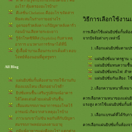
ทำความรู้จักประกันรถยนต์ชั้น 1 คือ
อะไร? คุ้มครองอะไรบ้าง?
คีเลชั่น Chelation คืออะไร ขจัดสาร
วิธีการเลือกใช้งาน
พิษสะสมในร่างกายอย่างไร
อุดรอยรั่วหลังคา แก้ปัญหาหลังคารั่ว
ก่อนบ้านเสียหายระยะยาว
การเลือกใช้แผ่นยิปซั่มกั้น
จากปัจจัยต่างๆ เหล่านี้
รู้จักโรคซิฟิลิส (Syphilis) กับสาเหตุ
อาการ แนวทางการรักษาได้ที่นี่
เลือกแผ่นยิปซั่มตาม
ตู้เสื้อผ้าบานเลื่อนกระจกเต็มตัว ตอบ
จทย์ห้องนอนที่ดูหรูหรา
ผ่นยิปซั่มมาตรฐาน: เ
ผ่นยิปซั่มทนความชื้น: 
All Blog
ผ่นยิปซั่มทนไฟ: สำหรั
ผ่นยิปซั่มกันเสียง: ใ
ผ่นยิปซั่มกั้นห้องสามารถใช้งานกับ
ห้องแบบไหน เลือกอย่างไรดี?
เลือกความหนาที่เหม
ิปซั่มทนชื้น เสริมรูปลักษณ์อาคาร
ควรเลือกความหนาของแผ่นยิปซั
ห้โดดเด่นด้วยแผ่นฝ้ากันชื้น
รงสูง ควรใช้แผ่นยิปซั่มกั้นห้
เสื่อมสมรรถภาพอาการของโรคไร้
อารมณ์ เกิดจากสาเหตุอะไรบ้าง
เลือกแบรนด์ที่ได้รับ
ภาวะนกเขาไม่ขัน พอกันทีกับปัญหา
สมรรถภาพหย่อนลงตามอายุ
ควรเลือกแผ่นยิปซั่มกั้นห้อ
ภูมิแพ้อาหารแฝงคืออะไร? แตกต่าง