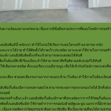
ด้รับความนิยมอย่างแพร่หลาย เนื่องจากมีข้อดีหลายประการที่ตอบโจทย์การก่อสร
แผ่นยิปซั่มมีน้ำหนักเบา ทำให้ไม่ก่อให้เกิดภาระต่อโครงสร้างอาคารมากนัก
ดและเจาะได้ง่าย ทำให้ติดตั้งได้รวดเร็ว ประหยัดเวลาและค่าใช้จ่ายในการก่อสร้าง
แห้ง แผ่นยิปซั่มติดตั้งเสร็จแล้วสามารถตกแต่งต่อได้ทันที
ซั่มกั้นห้องมีผิวที่เรียบเนียน ทำให้สามารถทาสีหรือติดวอลล์เปเปอร์ได้ทันที
ให้เลือกหลายชนิด ทั้งแบบเรียบ แบบมีลายนูน เพื่อให้เข้ากับสไตล์การตกแต่งที่
และเสียง ช่วยลดเสียงรบกวนจากภายนอกเข้ามาในห้อง ทำให้ภายในห้องเงียบสง
ิปซั่มกั้นห้องมีความทนทานต่อไฟ สามารถชะลอการลุกลามของไฟได้ อีกทั้งยังเป็น
งมนุษย์
ัสดุก่อสร้างอื่นๆ แล้ว แผ่นยิปซั่มกั้นห้องมีราคาที่ประหยัดกว่าการใช้วัสดุกั้นห้อง
รติดตั้งแผ่นยิปซั่มมีค่าใช้จ่ายต่ำกว่าการก่อผนังด้วยอิฐและปูน นอกจากนี้ยังช
ม: เนื่องจากผลิตจากวัสดุธรรมชาติอย่างแร่ยิปซั่ม ซึ่งเป็นแร่ธาตุที่พบได้ตามธ