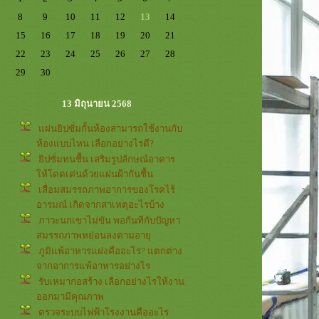
8
9
10
11
12
13
14
15
16
17
18
19
20
21
22
23
24
25
26
27
28
29
30
13 มิถุนายน 2568
ผ่นยิปซั่มกั้นห้องสามารถใช้งานกับ
ห้องแบบไหน เลือกอย่างไรดี?
ิปซั่มทนชื้น เสริมรูปลักษณ์อาคาร
ห้โดดเด่นด้วยแผ่นฝ้ากันชื้น
เสื่อมสมรรถภาพอาการของโรคไร้
อารมณ์ เกิดจากสาเหตุอะไรบ้าง
ภาวะนกเขาไม่ขัน พอกันทีกับปัญหา
สมรรถภาพหย่อนลงตามอายุ
ภูมิแพ้อาหารแฝงคืออะไร? แตกต่าง
จากอาการแพ้อาหารอย่างไร
รับเหมาก่อสร้าง เลือกอย่างไรให้งาน
ออกมามีคุณภาพ
ตรวจระบบไฟฟ้าโรงงานคืออะไร