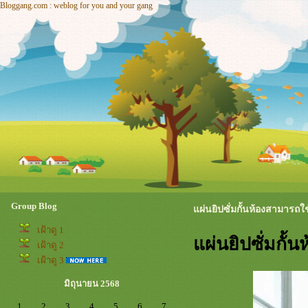
Bloggang.com : weblog for you and your gang
Group Blog
ผ่นยิปซั่มกั้นห้องสามารถใ
เฝ้าดู 1
ผ่นยิปซั่มกั้
เฝ้าดู 2
เฝ้าดู 3
มิถุนายน 2568
1
2
3
4
5
6
7