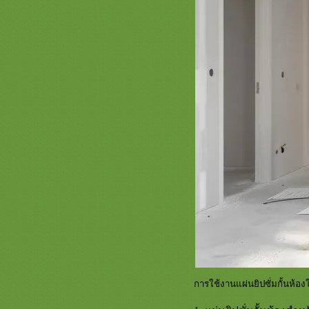
ส่งของไปญี่ปุ่นง่ายๆ ฉบับมือใหม่ กับ
ข้อควรรู้ก่อนส่งพัสดุทุกครั้ง
บตโฟล์คลิฟท์ไฟฟ้า มีกี่ประเภท
ก่อนซื้อมีข้อควรรู้อะไรบ้าง?
นำเข้าสินค้าจากจีน ด้วยบริษัทชั้นนำ
ที่ให้บริการชิปปิ้งในราคาถูก
A Level สิ่งจำเป็นก่อนเข้ามหาลั
สมัครเอเลเวลเมื่อไร รู้ได้ที่นี่
รู้จักกระเบื้อง SPC วางทับพื้นเก่าได้
เลย มิติใหม่การของแต่งบ้าน
ล้างลำไส้ ขจัดสารพิษ ดิท็อกซ์ลำไส้
ห้สะอาดใช้งานได้เต็มที่
ตรวจคลื่นไฟฟ้าหัวใจ คืออะไร ? อีก
หนึ่งการตรวจสุขภาพที่สำคัญ
รับออกแบบร้านอาหาร ครบองค์
ประกอบ ควบคุมงบประมาณได้
SEO คือ กลยุทธ์ทางการตลาด
ออนไลน์ที่ให้ผลลัพธ์เกินคาด
เพนเฮาส์ (Penthouse) หนึ่งในรูปแบบ
การใช้งานแผ่นยิปซั่มกั้นห้อง
ที่พักอาศัยที่แสนพรีเมียม