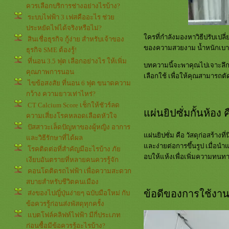
ควรเลือกบริการช่างอย่างไรบ้าง?
ระบบไฟฟ้า 3 เฟสคืออะไร ช่ว
ประหยัดไฟได้จริงหรือไม่?
ครที่กำลังมองหาวิธีปรับเปลี่
สินเชื่อธุรกิจ กู้ง่าย สำหรับเจ้าของ
ของความสวยงาม น้ำหนักเบา แล
ธุรกิจ SME ต้องรู้!
ที่นอน 3.5 ฟุต เลือกอย่างไร ให้เพิ่ม
บทความนี้จะพาคุณไปเจาะลึกทุก
คุณภาพการนอน
เลือกใช้ เพื่อให้คุณสามารถตั
ไขข้อสงสัย ที่นอน 6 ฟุต ขนาดความ
กว้าง ความยาวเท่าไหร่?
CT Calcium Score เช็กให้ชัวร์ลด
ผ่นยิปซั่มกั้นห้อ
ความเสี่ยงโรคหลอดเลือดหัวใจ
ปัสสาวะเล็ดปัญหาของผู้หญิง อาการ
ผ่นยิปซั่ม คือ วัสดุก่อสร้า
ละวิธีรักษาที่ได้ผล
ละง่ายต่อการขึ้นรูป เมื่อนำ
รคติดต่อที่สำคัญมีอะไรบ้าง ภั
อบให้แห้งเพื่อเพิ่มความทนทา
เงียบอันตรายที่หลายคนควรรู้จัก
คอนโดติดรถไฟฟ้า เพื่อความสะดวก
สบายสำหรับชีวิตคนเมือง
ข้อดีของการใช้งานแ
ส่งของไปญี่ปุ่นง่ายๆ ฉบับมือใหม่ กับ
ข้อควรรู้ก่อนส่งพัสดุทุกครั้ง
บตโฟล์คลิฟท์ไฟฟ้า มีกี่ประเภท
ก่อนซื้อมีข้อควรรู้อะไรบ้าง?