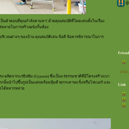
ผู
เป็นคำตอบที่คุณกำลังตามหา! ด้วยคุณสมบัติที่โดดเด่นทั้งในเรื่อง
ร่หลายในการสร้างผนังกั้นห้อง
มในบริเวณต่างๆ ของบ้าน คุณสมบัติเด่น ข้อดี ข้อควรพิจารณาในการ
Friend
[Add 
ง ผลิตจากแร่ยิปซัม (Gypsum) ซึ่งเป็นแร่ธรรมชาติที่มีโครงสร้างเบา
ากนั้นนำไปขึ้นรูปเป็นแผ่นพร้อมหุ้มด้วยกระดาษแข็งหรือไฟเบอร์ และ
Link
กแต่งได้หลากหลา