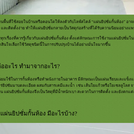
ยนพื้นที่ใช้สอยในบ้านหรือคอนโดให้ลงตัวกับไลฟ์สไตล์ “แผ่นยิปซั่มกั้นห้อง” อาจ
ะติดตั้งง่าย ทำให้แผ่นยิปซั่มกลายเป็นวัสดุก่อสร้างที่ได้รับความนิยมอย่างแพ
เรื่องที่ควรรู้เกี่ยวกับแผ่นยิปซั่มกั้นห้อง ตั้งแต่ลักษณะการใช้งานแผ่นยิปซั่
ดสินใจเลือกใช้วัสดุชนิดนี้ในการปรับปรุงบ้านได้อย่างมั่นใจมากขึ้น
ง คืออะไร ทำมาจากอะไร?
งที่นิยมใช้ในการกั้นห้องหรือทำผนังภายในอาคาร มีลักษณะเป็นแผ่นเรียบและแข็งแร
แร่ยิปซัมมาบดละเอียด ผสมกับสารเคมีและน้ำ เช่น เส้นใยแก้วหรือใยเซลลูโลส จ
น แผ่นยิปซั่มกั้นห้องจึงเป็นวัสดุที่มีน้ำหนักเบา สะดวกในการติดตั้ง และยังต
ผ่นยิปซั่มกั้นห้อง มีอะไรบ้าง?