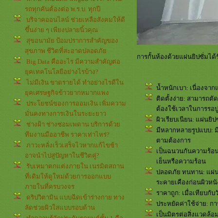
รถทุกคันต้องต่อ พ.ร.บ. ทุกปี
บริจาคออนไลน์ ช่วยเหลือสังคมให้ดี
ขึ้นง่าย ๆ เพียงปลายนิ้วคุณ
สุขอนามัย ป้อมปราการสำคัญของ
สุขภาพ ชีวิตที่สะอาดปลอดภั
การกั้นห้องด้วยแผ่นยิปซั่มไ
Big Data คืออะไร มีความสำคัญต่อ
ุคเทคโนโลยีอย่างไรบ้าง?
ไม่มีเงิน ขาดรายได้ ทำอย่างไรดีใน
น้ำหนักเบา: เนื่องจาก
ุคเศรษฐกิจข้าวยากหมากแพง
ติดตั้งง่าย: สามารถตั
ประโยชน์ของการออมเงิน เพิ่มความ
ต้องใช้เวลาในการรอปูน
มั่นคงทางการเงินในระยะยาว
ผิวเรียบเนียน: แผ่นยิป
ช่างฝ้า ช่างซ่อมเพดาน บริการด้ว
มีหลากหลายรูปแบบ: มี
ทีมงานมืออาชีพ ราคาเท่าไหร่?
ตามต้องการ
ภาวะหลั่งเร็วเสร็จไวหากแก้ไขช้า
เป็นฉนวนกันความร้อน
อาจนำไปสู่ปัญหาในชีวิตคู่?
เย็นหรือความร้อน
รับเหมาตกแต่งภายใน เนรมิตสถาน
ปลอดภัย ทนทาน: แผ่นย
ที่เดิมให้ดูใหม่ด้วยการออกแบบ
ระคายเคืองก่อนผิวหนั
ภายในที่ครบวงจร
ราคาถูก: เมื่อเทียบกับว
ดริปวิตามิน แบบฉีดเข้าร่างกาย ทาง
ประหยัดค่าใช้จ่าย: กา
ลัดช่วยผิวใสแบบรอบด้าน
เป็นมิตรต่อสิ่งแวดล้อ