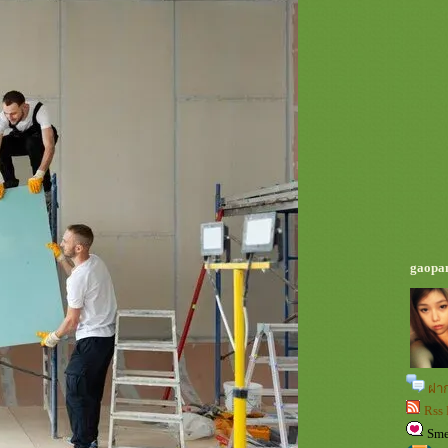
gaopa
ฝา
Rss 
Sm